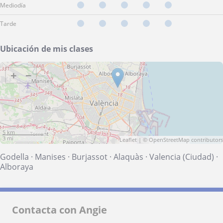
Mediodía
Tarde
Ubicación de mis clases
+
−
5 km
3 mi
Leaflet
| ©
OpenStreetMap
contributors
Godella
·
Manises
·
Burjassot
·
Alaquàs
·
Valencia (Ciudad)
·
Alboraya
Contacta con Angie