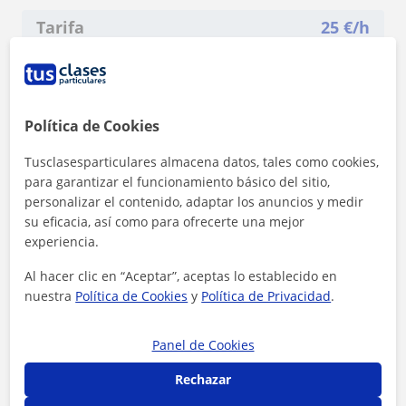
Tarifa
25
€/h
1ª clase gratis
Política de Cookies
Tusclasesparticulares almacena datos, tales como cookies,
para garantizar el funcionamiento básico del sitio,
personalizar el contenido, adaptar los anuncios y medir
su eficacia, así como para ofrecerte una mejor
experiencia.
Al hacer clic en “Aceptar”, aceptas lo establecido en
nuestra
Política de Cookies
y
Política de Privacidad
.
Panel de Cookies
Al hacer clic, aceptas nuestro
aviso legal
y de
privacidad
Rechazar