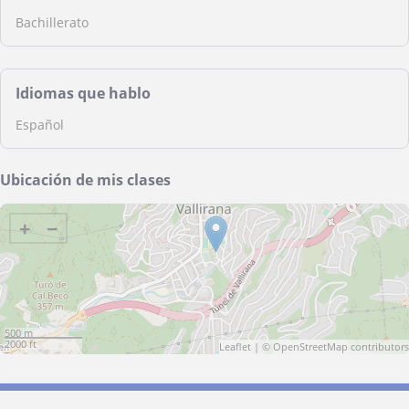
Bachillerato
Idiomas que hablo
Español
Ubicación de mis clases
+
−
500 m
2000 ft
Leaflet
| ©
OpenStreetMap
contributors