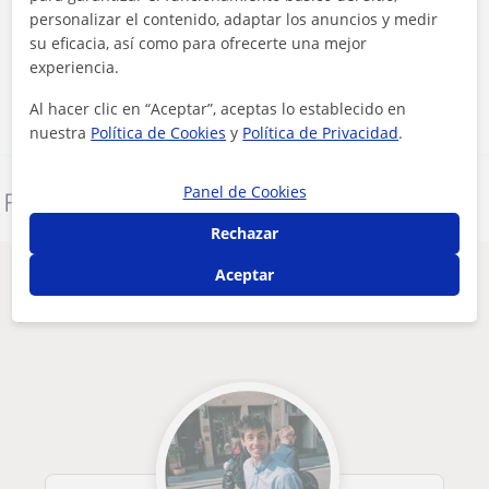
Al hacer clic, aceptas nuestro
aviso legal
y de
privacidad
personalizar el contenido, adaptar los anuncios y medir
su eficacia, así como para ofrecerte una mejor
experiencia.
Contactar ahora
Al hacer clic en “Aceptar”, aceptas lo establecido en
nuestra
Política de Cookies
y
Política de Privacidad
.
Panel de Cookies
Denunciar este perfil
Rechazar
Aceptar
Otros profesores en Barcelona que
pueden interesarte