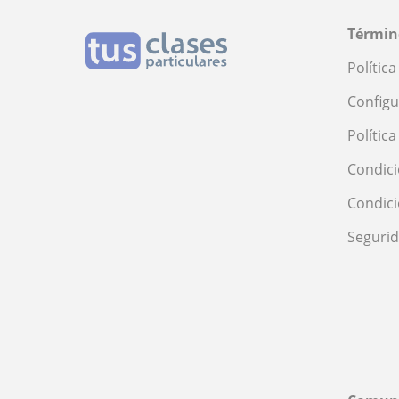
Términ
Polític
Configu
Polític
Condici
Condic
Seguri