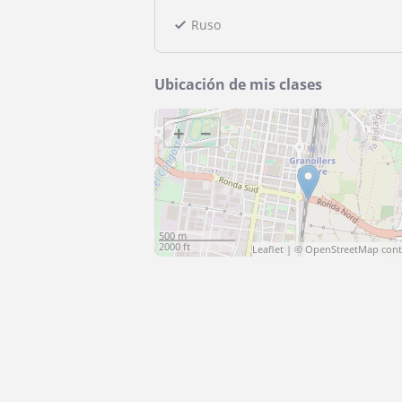
Ruso
Ubicación de mis clases
+
−
500 m
2000 ft
Leaflet
| ©
OpenStreetMap
cont