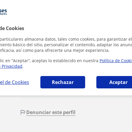
Tarifa
6
€/h
1ª clase gratis
 de Cookies
particulares almacena datos, tales como cookies, para garantizar el
ento básico del sitio, personalizar el contenido, adaptar los anunc
eficacia, así como para ofrecerte una mejor experiencia.
Al hacer cli
lic en “Aceptar”, aceptas lo establecido en nuestra
Política de Cook
e Privacidad
.
el de Cookies
Rechazar
Aceptar
Denunciar este perfil