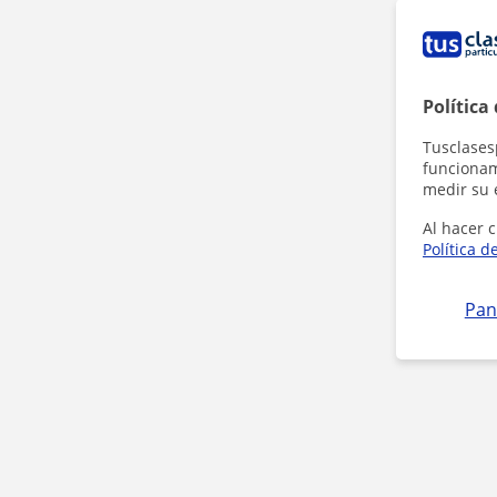
Política
Tusclases
funcionami
medir su 
Al hacer c
Política d
Pan