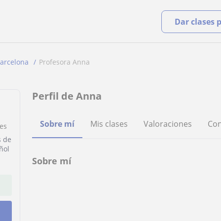
Dar clases 
arcelona
Profesora Anna
Perfil de Anna
Sobre mí
Mis clases
Valoraciones
Con
nes
s de
ñol
Sobre mí