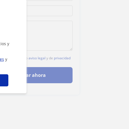
ios y
c, aceptas nuestro
aviso legal
y de
privacidad
ies
y
Contactar ahora