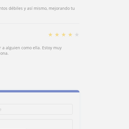
untos débiles y así mismo, mejorando tu
★
★
★
★
★
 a alguien como ella. Estoy muy
sona.