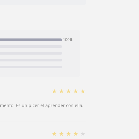
100%
★
★
★
★
★
mento. Es un plcer el aprender con ella.
★
★
★
★
★