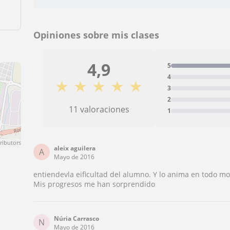
Opiniones sobre mis clases
4,9
5
4
★
★
★
★
★
3
2
11 valoraciones
1
ributors
aleix aguilera
A
Mayo de 2016
entiendevla eificultad del alumno. Y lo anima en todo mo
Mis progresos me han sorprendido
Núria Carrasco
N
Mayo de 2016