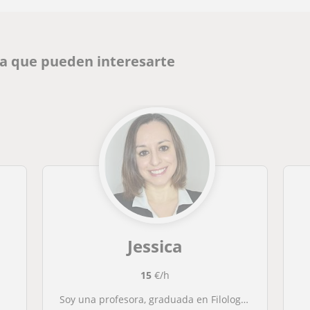
na que pueden interesarte
Jessica
15
€/h
Soy una profesora, graduada en Filología Hispánica y más de seis años de experiencia.