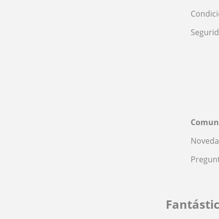
Condic
Seguri
Comun
Noveda
Pregunt
Fantásti