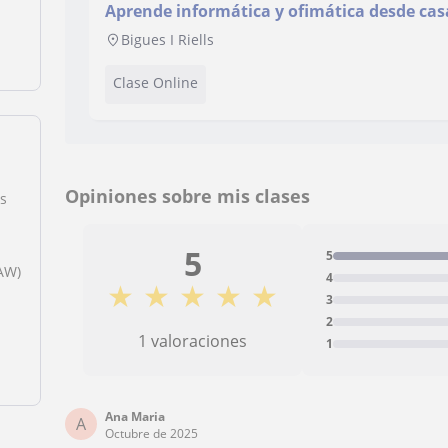
Aprende informática y ofimática desde cas
Bigues I Riells
Clase Online
Opiniones sobre mis clases
s
5
5
AW)
4
★
★
★
★
★
3
2
1 valoraciones
1
Ana Maria
A
Octubre de 2025