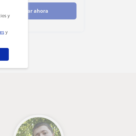
Contactar ahora
ios y
ies
y