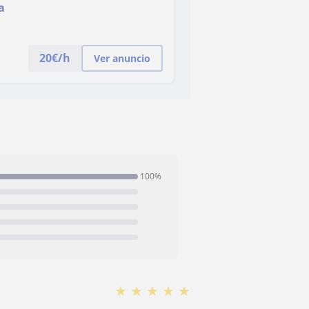
a
20
€/h
Ver anuncio
100%
★
★
★
★
★