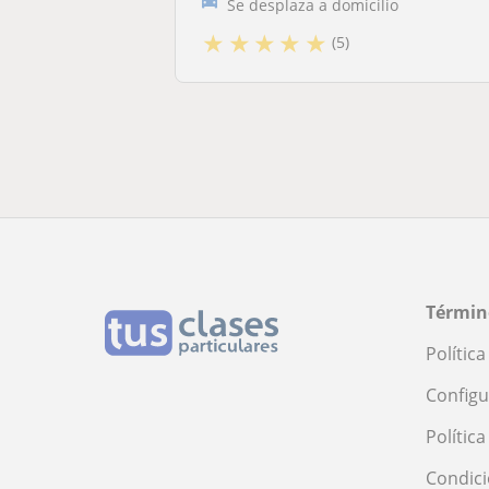
Se desplaza a domicilio
★
★
★
★
★
(5)
Términ
Polític
Configu
Polític
Condici