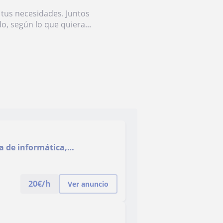
 tus necesidades. Juntos
, según lo que quiera...
a de informática,
ord, Excel, PowerPoint, etc…)
20
€/h
Ver anuncio