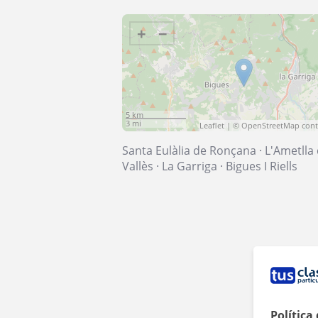
+
−
5 km
3 mi
Leaflet
| ©
OpenStreetMap
cont
Santa Eulàlia de Ronçana
·
L'Ametlla 
Vallès
·
La Garriga
·
Bigues I Riells
Política