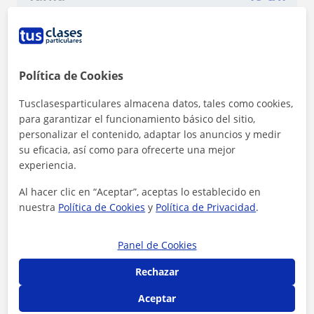
1ª clase gratis
Política de Cookies
Tusclasesparticulares almacena datos, tales como cookies,
para garantizar el funcionamiento básico del sitio,
personalizar el contenido, adaptar los anuncios y medir
su eficacia, así como para ofrecerte una mejor
experiencia.
Al hacer clic en “Aceptar”, aceptas lo establecido en
nuestra
Política de Cookies
y
Política de Privacidad
.
Panel de Cookies
Al hacer clic, aceptas nuestro
aviso legal
y de
privacidad
Rechazar
Aceptar
Contactar ahora