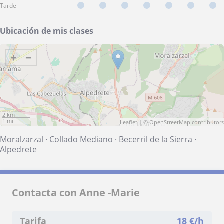
Tarde
Ubicación de mis clases
+
−
2 km
1 mi
Leaflet
| ©
OpenStreetMap
contributors
Moralzarzal
·
Collado Mediano
·
Becerril de la Sierra
·
Alpedrete
Contacta con Anne -Marie
Tarifa
18
€/h