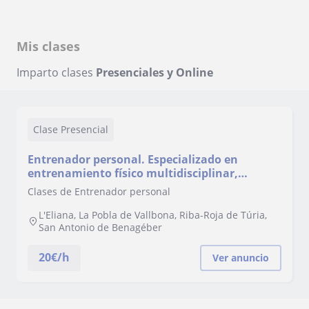
Mis clases
Imparto clases
Presenciales y Online
Clase Presencial
Entrenador personal. Especializado en
entrenamiento físico multidisciplinar,
psicología deportiva y nutrición
Clases de Entrenador personal
L'Eliana, La Pobla de Vallbona, Riba-Roja de Túria,
San Antonio de Benagéber
20
€/h
Ver anuncio