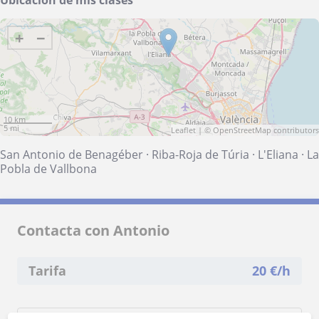
Ubicación de mis clases
+
−
10 km
5 mi
Leaflet
| ©
OpenStreetMap
contributors
San Antonio de Benagéber
·
Riba-Roja de Túria
·
L'Eliana
·
La
Pobla de Vallbona
Contacta con Antonio
Tarifa
20
€/h