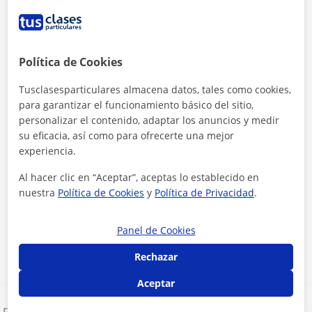
Política de Cookies
Tusclasesparticulares almacena datos, tales como cookies,
para garantizar el funcionamiento básico del sitio,
personalizar el contenido, adaptar los anuncios y medir
su eficacia, así como para ofrecerte una mejor
experiencia.
Al hacer clic en “Aceptar”, aceptas lo establecido en
Al hacer clic, aceptas nuestro
aviso legal
y de
privacidad
nuestra
Política de Cookies
y
Política de Privacidad
.
Contactar ahora
Panel de Cookies
Rechazar
Aceptar