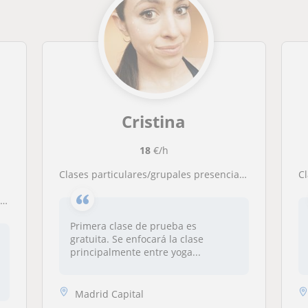
Cristina
18
€/h
Clases particulares/grupales presenciales de Ashtanga vinyasa y Hatha yoga en pleno centro de Madrid
s
Primera clase de prueba es
gratuita. Se enfocará la clase
principalmente entre yoga...
Madrid Capital