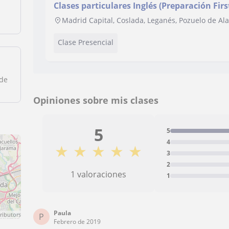
Clases particulares Inglés (Preparación Firs
Madrid Capital, Coslada, Leganés, Pozuelo de Al
Clase Presencial
 de
Opiniones sobre mis clases
5
5
4
★
★
★
★
★
3
2
1 valoraciones
1
Paula
ributors
P
Febrero de 2019