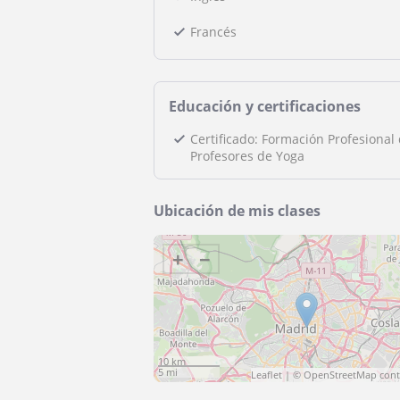
Francés
Educación y certificaciones
Certificado: Formación Profesional
Profesores de Yoga
Ubicación de mis clases
+
−
10 km
5 mi
Leaflet
| ©
OpenStreetMap
cont