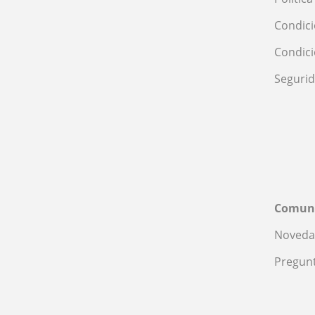
Condici
Condic
Seguri
Comun
Noveda
Pregunt