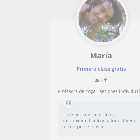
María
Primera clase gratis
28
€/h
Profesora de Yoga - sesiones individuales y grupales / Presenciales y online / particulares y empresa
... respiración consciente;
movimiento fluido y natural; liberar
al cuerpo de tensió...