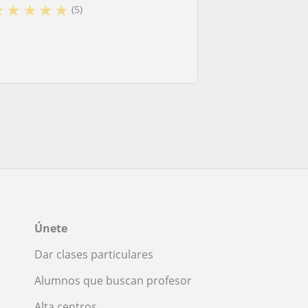
★
★
★
★
★
(5)
Únete
Dar clases particulares
Alumnos que buscan profesor
Alta centros