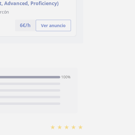
t, Advanced, Proficiency)
arcón
6
€/h
Ver anuncio
100%
★
★
★
★
★