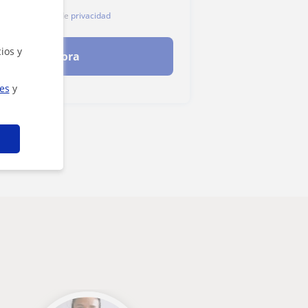
tro
aviso legal
y de
privacidad
ios y
ontactar ahora
ies
y