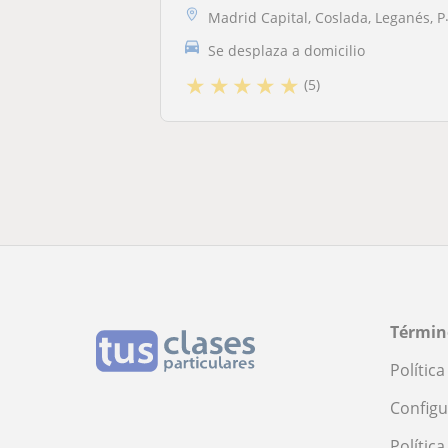
Madrid Capital, Coslada, Leganés, Pozuelo de Alarcón
Se desplaza a domicilio
★
★
★
★
★
(5)
Términ
Polític
Configu
Polític