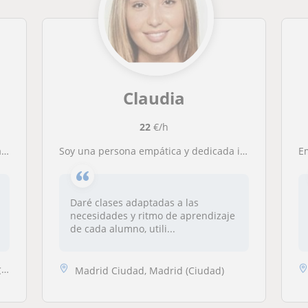
Claudia
22
€/h
.
Soy una persona empática y dedicada impartiré clases adaptadas a cada alumno
E
Daré clases adaptadas a las
necesidades y ritmo de aprendizaje
de cada alumno, utili...
.
Madrid Ciudad, Madrid (Ciudad)