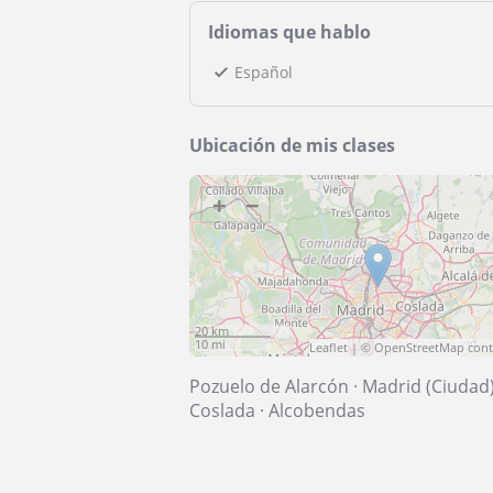
Idiomas que hablo
Español
Ubicación de mis clases
+
−
20 km
10 mi
Leaflet
| ©
OpenStreetMap
cont
Pozuelo de Alarcón
·
Madrid (Ciudad
Coslada
·
Alcobendas