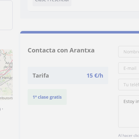
Contacta con Arantxa
Tarifa
15
€/h
1ª clase gratis
ributors
)
·
Al hacer cli