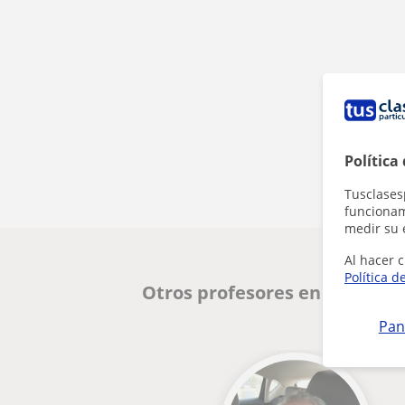
Política
Tusclases
funcionami
medir su 
Al hacer c
Política d
Otros profesores en Madrid 
Pan