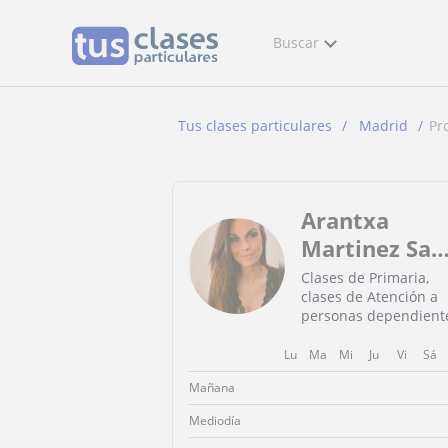
Buscar
Tus clases particulares
Madrid
Pr
Arantxa
Martinez San
Jose
Clases de Primaria,
clases de Atención a
personas dependient
Lu
Ma
Mi
Ju
Vi
Sá
Mañana
Mediodía