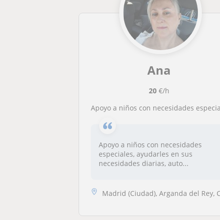
Ana
20
€/h
Apoyo a niños con necesidades especiales, empática,alegre, con aptitud, y con ganas
Apoyo a niños con necesidades
especiales, ayudarles en sus
necesidades diarias, auto...
Madrid (Ciudad), Arganda del Rey, Campo Real, Carabaña, Chinchón, Loec..