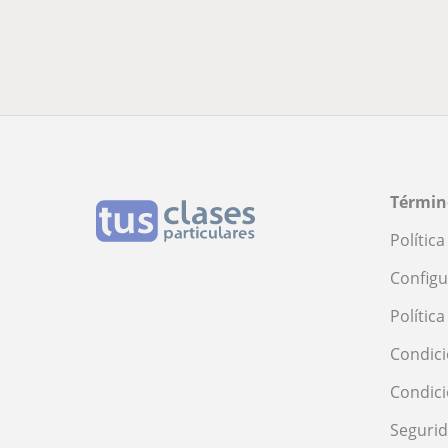
Términ
Polític
Configu
Polític
Condici
Condic
Seguri