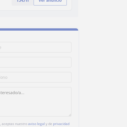
15
€/h
Ver anuncio
c, aceptas nuestro
aviso legal
y de
privacidad