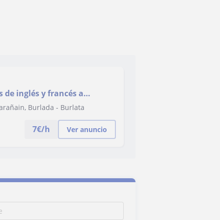
 de inglés y francés a
arañain, Burlada - Burlata
7
€/h
Ver anuncio