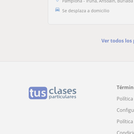
Pamplona - Iruña, Ansoáin, Burlada - Burlata, Huarte - Uharte, Villava..
Se desplaza a domicilio
Ver todos los
Términ
Polític
Configu
Polític
Condici