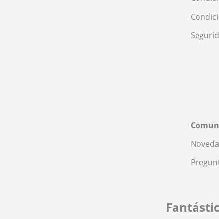
Condic
Seguri
Comun
Noveda
Pregunt
Fantásti