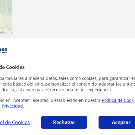
ributors
ain
·
 de Cookies
particulares almacena datos, tales como cookies, para garantizar el
ento básico del sitio, personalizar el contenido, adaptar los anunc
eficacia, así como para ofrecerte una mejor experiencia.
lic en “Aceptar”, aceptas lo establecido en nuestra
Política de Cook
ificate in Advanced English en Pamplona - Ir
e Privacidad
.
el de Cookies
Rechazar
Aceptar