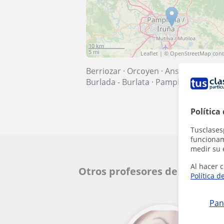
10 km
5 mi
Leaflet
| ©
OpenStreetMap
cont
Berriozar
·
Orcoyen
·
Ansoáin
·
Barañ
Burlada - Burlata
·
Pamplona - Iruña
Política
Tusclases
funcionami
medir su 
Al hacer c
Otros profesores de CAE Cert
Política d
Pan