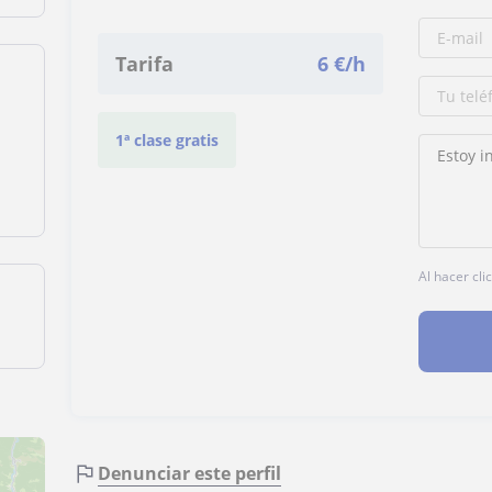
Tarifa
6
€/h
1ª clase gratis
Al hacer cli
Denunciar este perfil