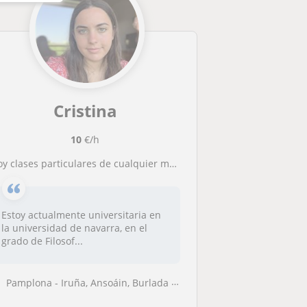
Cristina
10
€/h
oy clases particulares de cualquier materia tanto de humanidad como de ciencias sociales. Además, puedo dar cualquier materia en
Estoy actualmente universitaria en
la universidad de navarra, en el
grado de Filosof...
Pamplona - Iruña, Ansoáin, Burlada - Burlata, Barañain, Zizur Mayor - ...