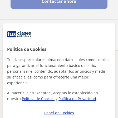
Contactar ahora
Comparte a este profesor
Política de Cookies
Tusclasesparticulares almacena datos, tales como cookies,
¿Hay algún error en este perfil?
Cuéntanos
para garantizar el funcionamiento básico del sitio,
personalizar el contenido, adaptar los anuncios y medir
Tus clases particulares
Primaria
Asturias
Gijón
su eficacia, así como para ofrecerte una mejor
soy amable y me encantan los niños. titulada en bachiller e ...
experiencia.
Otros profesores de Primaria en Gijón
Al hacer clic en “Aceptar”, aceptas lo establecido en
que pueden interesarte
nuestra
Política de Cookies
y
Política de Privacidad
.
Panel de Cookies