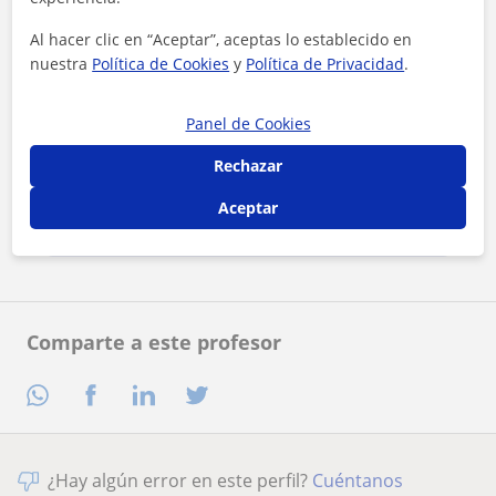
Al hacer clic en “Aceptar”, aceptas lo establecido en
nuestra
Política de Cookies
y
Política de Privacidad
.
Panel de Cookies
Al hacer clic, aceptas nuestro
aviso legal
y de
privacidad
Rechazar
Aceptar
Contactar ahora
Comparte a este profesor
¿Hay algún error en este perfil?
Cuéntanos