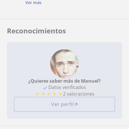
más le costaban. Con los horarios, a pesar de que
Ver más
a veces no los podíamos cumplir, nunca nos puso
ningún inconveniente y las horas son
aprovechadas al máximo.
Reconocimientos
¿Quieres saber más de Manuel?
Datos verificados
★
★
★
★
★
2 valoraciones
Ver perfil