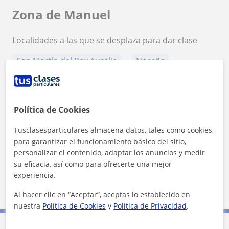
Zona de Manuel
Localidades a las que se desplaza para dar clase
San Martín del Rey Aurelio
Noreña
Mieres (Asturias)
Langreo
+
−
Política de Cookies
Tusclasesparticulares almacena datos, tales como cookies,
para garantizar el funcionamiento básico del sitio,
personalizar el contenido, adaptar los anuncios y medir
su eficacia, así como para ofrecerte una mejor
experiencia.
10 km
5 mi
Leaflet
| ©
OpenStreetMap
contributors
Al hacer clic en “Aceptar”, aceptas lo establecido en
nuestra
Política de Cookies
y
Política de Privacidad
.