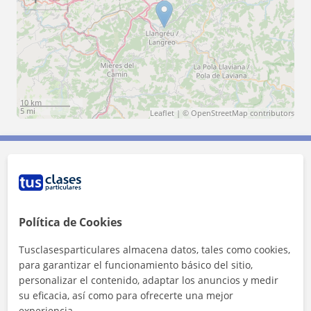
10 km
5 mi
Leaflet
| ©
OpenStreetMap
contributors
Contacta con Cristina
Tarifa
10
€/h
Política de Cookies
Tusclasesparticulares almacena datos, tales como cookies,
para garantizar el funcionamiento básico del sitio,
personalizar el contenido, adaptar los anuncios y medir
su eficacia, así como para ofrecerte una mejor
experiencia.