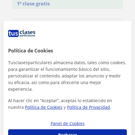
1ª clase gratis
Política de Cookies
Tusclasesparticulares almacena datos, tales como cookies,
para garantizar el funcionamiento básico del sitio,
personalizar el contenido, adaptar los anuncios y medir
su eficacia, así como para ofrecerte una mejor
experiencia.
Al hacer clic en “Aceptar”, aceptas lo establecido en
nuestra
Política de Cookies
y
Política de Privacidad
.
Al hacer clic, aceptas nuestro
aviso legal
y de
privacidad
Panel de Cookies
Contactar ahora
Rechazar