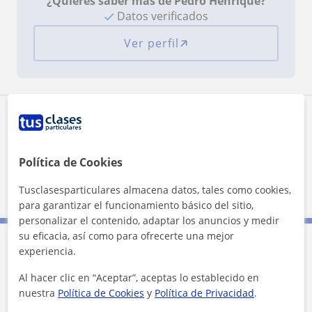
¿Quieres saber más de Pedro Henrique?
Datos verificados
Ver perfil
Zona de Pedro Henrique
Localidades a las que se desplaza para dar clase
Política de Cookies
Ávila (Ciudad)
Tusclasesparticulares almacena datos, tales como cookies,
para garantizar el funcionamiento básico del sitio,
personalizar el contenido, adaptar los anuncios y medir
su eficacia, así como para ofrecerte una mejor
experiencia.
Contacta con Pedro Henrique
Al hacer clic en “Aceptar”, aceptas lo establecido en
nuestra
Política de Cookies
y
Política de Privacidad
.
Tarifa
12
€/h