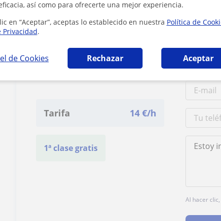
eficacia, así como para ofrecerte una mejor experiencia.
3 mi
lic en “Aceptar”, aceptas lo establecido en nuestra
Política de Cook
e Privacidad
.
el de Cookies
Rechazar
Aceptar
Contacta con Betty
Morelys
Tarifa
14
€/h
1ª clase gratis
Al hacer clic