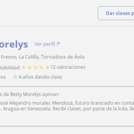
Dar clases 
orelys
Ver perfil
l Fresno, La Colilla, Tornadizos de Ávila
★
★
★
★
★
12 valoraciones
tabilidad
dos
4 años dando clase
 de Betty Morelys opinan:
osé Alejandro morales Mendoza, futuro licenciado en contad
 Aragua en Venezuela. Recibí clases, por parte de la lcda. B