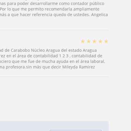
mas para poder desarrollarme como contador público
. Por lo que me permito recomendarla ampliamente
 más a que hacer referencia quedo de ustedes. Angelica
★
★
★
★
★
dad de Carabobo Núcleo Aragua del estado Aragua
rez en el área de contabilidad 1 2 3 , contabilidad de
anciero que me fue de mucha ayuda en el área laboral,
na profesora.sin más que decir Mileyda Ramirez