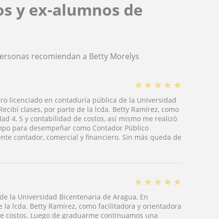
os y ex-alumnos de
personas recomiendan a Betty Morelys
★
★
★
★
★
o licenciado en contaduría pública de la Universidad
ecibí clases, por parte de la lcda. Betty Ramírez, como
dad 4, 5 y contabilidad de costos, así mismo me realizó
 campo para desempeñar como Contador Público
nte contador, comercial y financiero. Sin más queda de
★
★
★
★
★
de la Universidad Bicentenaria de Aragua, En
e la lcda. Betty Ramírez, como facilitadora y orientadora
ad de costos. Luego de graduarme continuamos una