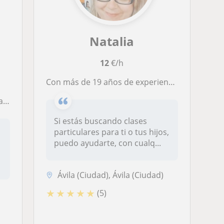
Natalia
12
€/h
Con más de 19 años de experiencia como contable y más de seis impartiendo clases particulares de diferentes materias: primaria (inglés, matemáticas, lengua....), ayuda mediante técnicas de estudio y contabilidad, fiscalidad....
ad
Si estás buscando clases
particulares para ti o tus hijos,
puedo ayudarte, con cualq...
Ávila (Ciudad), Ávila (Ciudad)
★
★
★
★
★
(5)