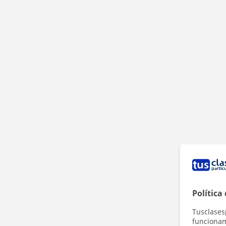
Política
Tusclases
funcionami