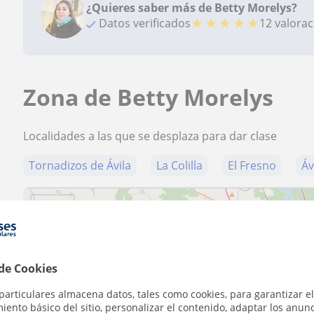
¿Quieres saber más de Betty Morelys?
★
★
★
★
★
Datos verificados
12 valora
Zona de Betty Morelys
Localidades a las que se desplaza para dar clase
Tornadizos de Ávila
La Colilla
El Fresno
Áv
+
−
 de Cookies
particulares almacena datos, tales como cookies, para garantizar el
ento básico del sitio, personalizar el contenido, adaptar los anunc
5 km