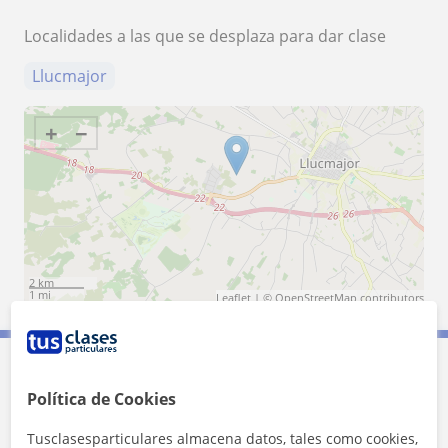
Localidades a las que se desplaza para dar clase
Llucmajor
+
−
2 km
1 mi
Leaflet
| ©
OpenStreetMap
contributors
Contacta con Paula
Política de Cookies
Tusclasesparticulares almacena datos, tales como cookies,
Tarifa
10
€/h