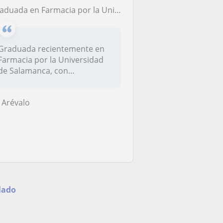
ada en Farmacia por la Universidad de Salamanca, con experiencia previa, ofrezco clases de matemáticas, química y física hasta nivel de bachiller
Graduada recientemente en
Farmacia por la Universidad
de Salamanca, con
experiencia...
Arévalo
lado