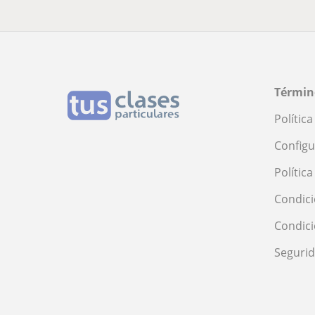
Términ
Polític
Configu
Polític
Condici
Condic
Seguri