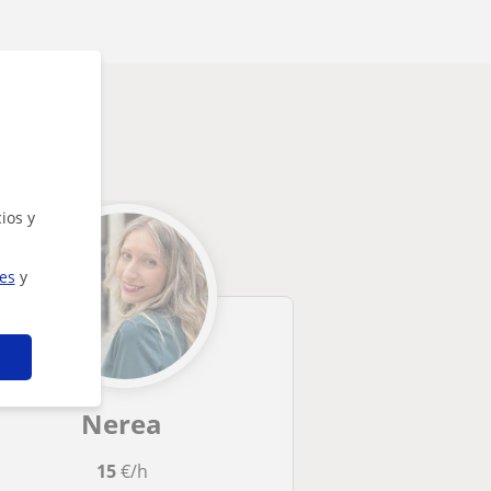
teresarte
ios y
ies
y
Nerea
15
€/h