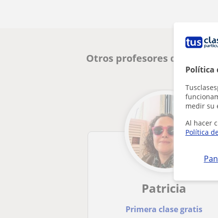
Otros profesores de Matemá
Política
Tusclases
funcionami
medir su 
Al hacer c
Política d
Pan
Patricia
Primera clase gratis