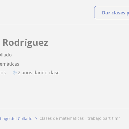
Dar clases 
 Rodríguez
ollado
temáticas
dos
2 años dando clase
clases de matemáticas - trabajo part-timr
tiago del Collado