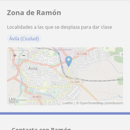
Zona de Ramón
Localidades a las que se desplaza para dar clase
Ávila (Ciudad)
+
−
1 km
3000 ft
Leaflet
| ©
OpenStreetMap
contributors
Contacta con Ramón