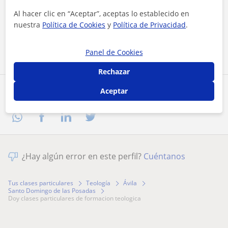
Al hacer clic, aceptas nuestro
aviso legal
y de
privacidad
Al hacer clic en “Aceptar”, aceptas lo establecido en
nuestra
Política de Cookies
y
Política de Privacidad
.
Contactar ahora
Panel de Cookies
Rechazar
Aceptar
Comparte a este profesor
¿Hay algún error en este perfil?
Cuéntanos
Tus clases particulares
Teología
Ávila
Santo Domingo de las Posadas
doy clases particulares de formacion teologica