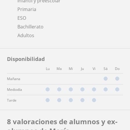
Infantil y preescolar
Primaria
ESO
Bachillerato
Adultos
Disponibilidad
Lu
Ma
Mi
Ju
Vi
Sá
Do
Mañana
Mediodía
Tarde
8 valoraciones de alumnos y ex-