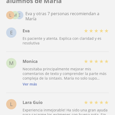
alumnos de María
Eva y otras 7 personas recomiendan a
L
M
E
María
★
★
★
★
★
Eva
E
Es paciente y atenta. Explica con claridad y es
resolutiva
★
★
★
★
★
Monica
M
Necesitaba principalmente mejorar mis
comentarios de texto y comprender la parte más
compleja de la sintaxis. María no solo supo
adaptarse desde el principio a mi nivel sino que
Ver más
me dotó de recursos y explicaciones más que
claras. Saqué un sobresaliente y, por supuesto,
pienso contar con ella en el futuro. Más que
recomendada!
★
★
★
★
★
Lara Guio
L
Experiencia inmejorable! Ha sido una gran ayuda
para sacarme los exámenes con buena nota. Sin