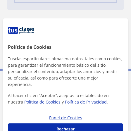
Zona de María
Localidades a las que se desplaza para dar clase
Política de Cookies
San Lorenzo de El Escorial
El Escorial
Tusclasesparticulares almacena datos, tales como cookies,
para garantizar el funcionamiento básico del sitio,
personalizar el contenido, adaptar los anuncios y medir
su eficacia, así como para ofrecerte una mejor
experiencia.
Contacta con María
Al hacer clic en “Aceptar”, aceptas lo establecido en
nuestra
Política de Cookies
y
Política de Privacidad
.
Tarifa
15
€/h
1ª clase gratis
Panel de Cookies
Rechazar