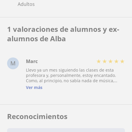
Adultos
1 valoraciones de alumnos y ex-
alumnos de Alba
★
★
★
★
★
Marc
M
Llevo ya un mes siguiendo las clases de esta
profesora y, personalmente, estoy encantado.
Como, al principio, no sabía nada de música,
hemos ido incorporando a las clases elementos
Ver más
de lenguaje musical. Ahora trabajamos, sobre
todo, ejercicios de respiración, ritmo y digitación,
y ya estoy trabajando con partituras cortas. Es
además abierta a las sugerencias de los
estudiantes. Si como yo, tenéis la música como
Reconocimientos
asignatura pendiente y os gusta la flauta
travesera, contactad con Alba.