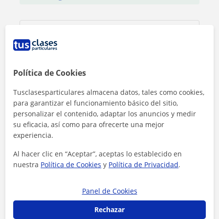
Política de Cookies
Tusclasesparticulares almacena datos, tales como cookies,
para garantizar el funcionamiento básico del sitio,
personalizar el contenido, adaptar los anuncios y medir
su eficacia, así como para ofrecerte una mejor
experiencia.
Al hacer clic en “Aceptar”, aceptas lo establecido en
nuestra
Política de Cookies
y
Política de Privacidad
.
Al hacer clic, aceptas nuestro
aviso legal
y de
privacidad
Panel de Cookies
Contactar ahora
Rechazar