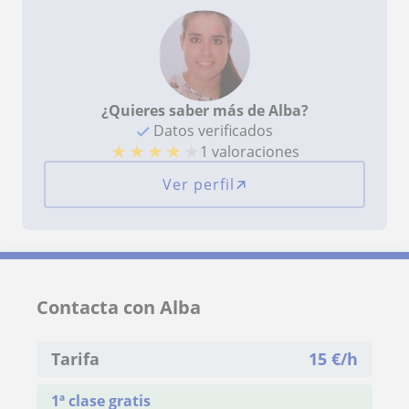
¿Quieres saber más de Alba?
Datos verificados
★
★
★
★
★
1 valoraciones
Ver perfil
Contacta con Alba
Tarifa
15
€/h
1ª clase gratis