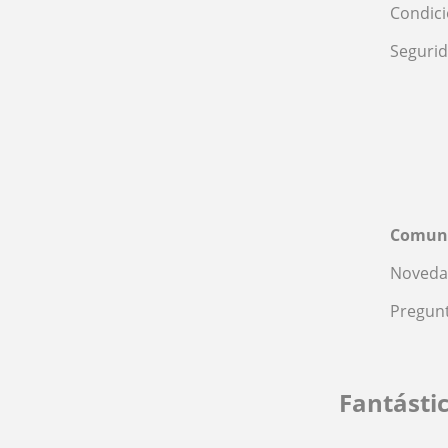
Condic
Seguri
Comun
Noveda
Pregunt
Fantásti