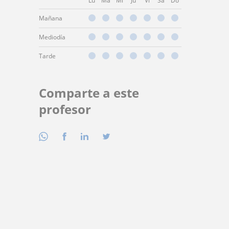
Lu
Ma
Mi
Ju
Vi
Sá
Do
Mañana
Mediodía
Tarde
Comparte a este
profesor