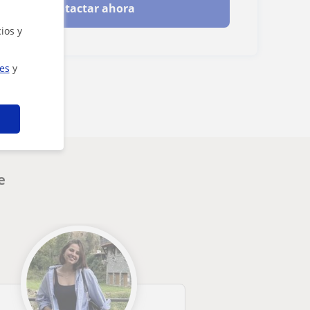
Contactar ahora
ios y
ies
y
e