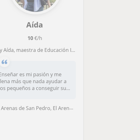
Aída
10
€/h
da, maestra de Educación Infantil, Primaria y especialista en Audición y Lenguaje, amante de la educación y de enseñar.
Enseñar es mi pasión y me
llena más que nada ayudar a
los pequeños a conseguir sus
m...
Arenas de San Pedro, El Arenal, El Hornillo, Guisando, Poyales del Hoy...