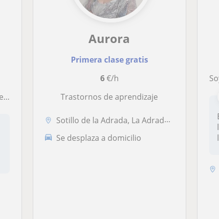
Aurora
Primera clase gratis
6
€/h
Soy Aí
ca.
Trastornos de aprendizaje
Sotillo de la Adrada, La Adrada, Cenicientos, El Tiemblo, Santa María ...
Se desplaza a domicilio