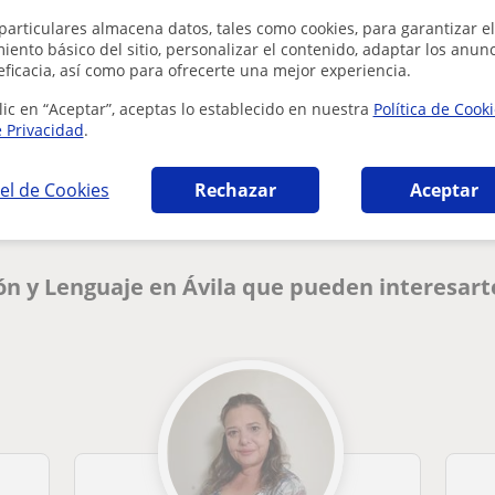
particulares almacena datos, tales como cookies, para garantizar el
ento básico del sitio, personalizar el contenido, adaptar los anunc
eficacia, así como para ofrecerte una mejor experiencia.
lic en “Aceptar”, aceptas lo establecido en nuestra
Política de Cook
¿Hay algún error en este perfil?
Cuéntanos
e Privacidad
.
el de Cookies
Rechazar
Aceptar
ón y Lenguaje en Ávila que pueden interesart