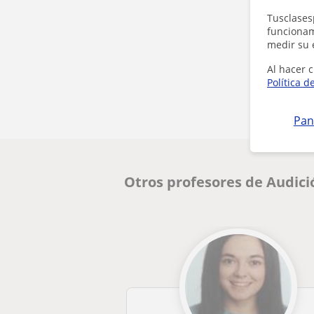
Tusclases
funcionami
medir su 
Al hacer c
Política d
Pan
Otros profesores de Audici