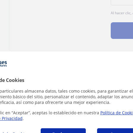
Al hacer clic
¿Hay algún error en este perfil?
Cuéntanos
 de Cookies
particulares almacena datos, tales como cookies, para garantizar el
ento básico del sitio, personalizar el contenido, adaptar los anunc
eficacia, así como para ofrecerte una mejor experiencia.
lano en Ávila que pueden interesarte
lic en “Aceptar”, aceptas lo establecido en nuestra
Política de Cook
e Privacidad
.