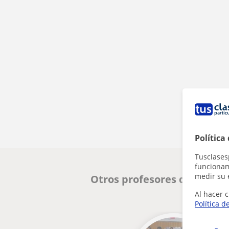
Política
Tusclases
funcionami
medir su 
Otros profesores de Castel
Al hacer c
Política d