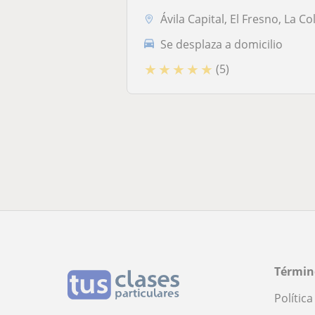
Ávila Capital, El Fresno, La Colilla, Tornadizos de Ávi
Se desplaza a domicilio
★
★
★
★
★
(5)
Términ
Polític