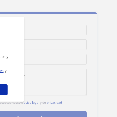
ios y
ies
y
, aceptas nuestro
aviso legal
y de
privacidad