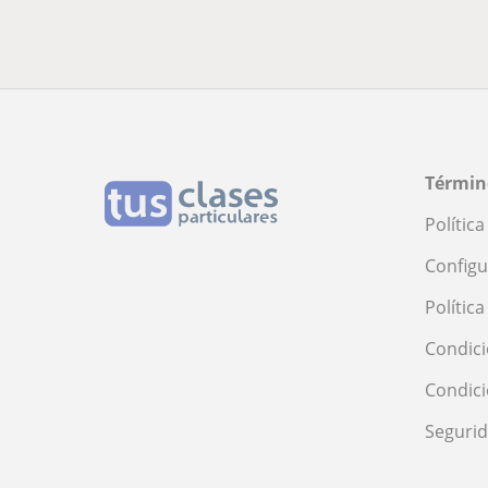
Términ
Polític
Configu
Polític
Condici
Condic
Seguri