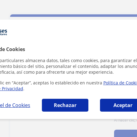
Contacta con Marcelo
 de Cookies
Tarifa
15
€/h
particulares almacena datos, tales como cookies, para garantizar el
ento básico del sitio, personalizar el contenido, adaptar los anunc
eficacia, así como para ofrecerte una mejor experiencia.
1ª clase gratis
lic en “Aceptar”, aceptas lo establecido en nuestra
Política de Cook
e Privacidad
.
el de Cookies
Rechazar
Aceptar
Al hacer clic