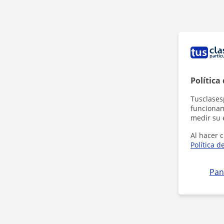
Política
Tusclases
funcionami
medir su 
Al hacer c
Política d
Pan