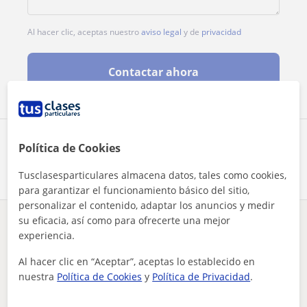
Al hacer clic, aceptas nuestro
aviso legal
y de
privacidad
Contactar ahora
Comparte a este profesor
Política de Cookies
Tusclasesparticulares almacena datos, tales como cookies,
para garantizar el funcionamiento básico del sitio,
personalizar el contenido, adaptar los anuncios y medir
su eficacia, así como para ofrecerte una mejor
¿Hay algún error en este perfil?
Cuéntanos
experiencia.
Al hacer clic en “Aceptar”, aceptas lo establecido en
Tus clases particulares
Comunicación
Ávila
profesional en comunicación se como tratar con niños de mane...
nuestra
Política de Cookies
y
Política de Privacidad
.
Otros profesores de Comunicación en