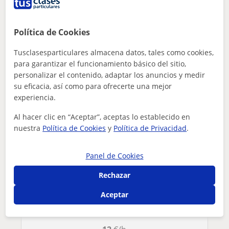
¿Hay algún error en este perfil?
Cuéntanos
Política de Cookies
Tus clases particulares
Alemán
Ávila
El Arenal
profesor de alemán con mucha paciencia
Tusclasesparticulares almacena datos, tales como cookies,
Otros profesores de Alemán en El Arenal
para garantizar el funcionamiento básico del sitio,
que pueden interesarte
personalizar el contenido, adaptar los anuncios y medir
su eficacia, así como para ofrecerte una mejor
experiencia.
Al hacer clic en “Aceptar”, aceptas lo establecido en
nuestra
Política de Cookies
y
Política de Privacidad
.
Panel de Cookies
Rechazar
Aceptar
Alejandra