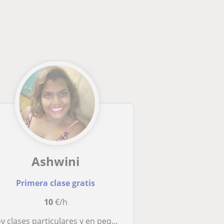
Ashwini
Primera clase gratis
10
€/h
 clases particulares y en pequeños grupos de inglés , a todos los niveles y apoyo hacia el idioma!