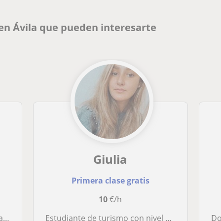
 en Ávila que pueden interesarte
Giulia
Primera clase gratis
10
€/h
ras
Estudiante de turismo con nivel de inglés alto (C1 Cambridge certificate) imparte clases particulares para cualquier tipo de edades
Doy