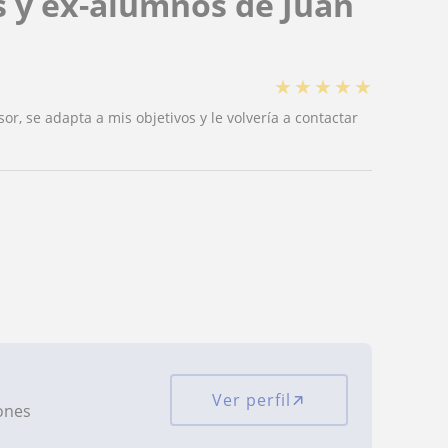
s y ex-alumnos de Juan
★
★
★
★
★
or, se adapta a mis objetivos y le volvería a contactar
Ver perfil
iones