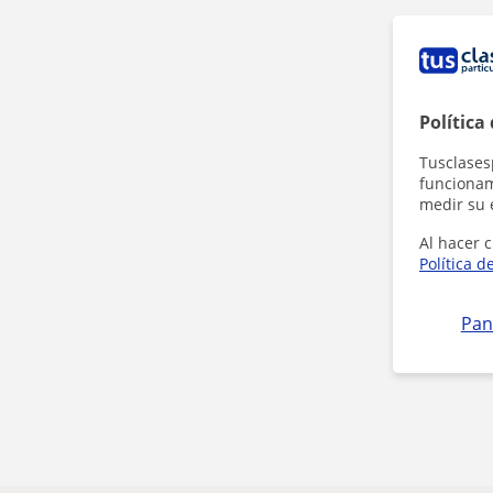
Política
Tusclases
funcionami
medir su 
Al hacer c
Política d
Pan