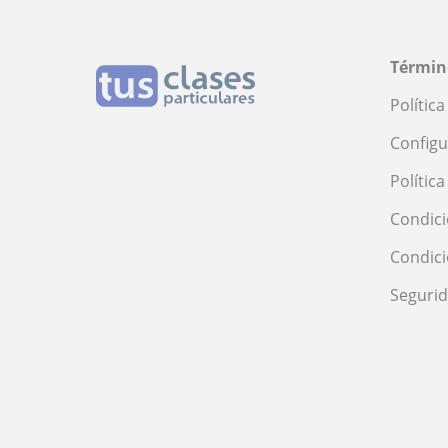
Términ
Polític
Configu
Polític
Condici
Condic
Seguri