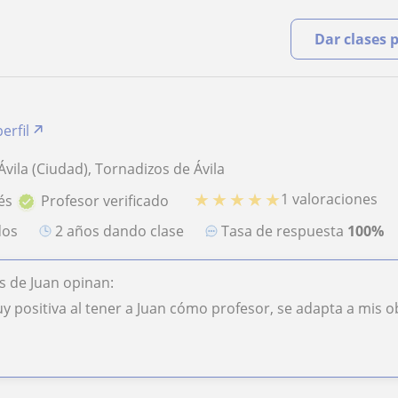
Dar clases 
erfil
 Ávila (Ciudad), Tornadizos de Ávila
★
★
★
★
★
1 valoraciones
és
Profesor verificado
dos
2 años dando clase
Tasa de respuesta
100%
 de Juan opinan:
 positiva al tener a Juan cómo profesor, se adapta a mis obj