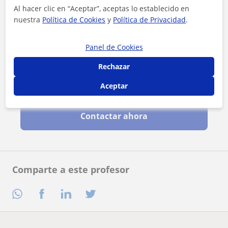
Al hacer clic en “Aceptar”, aceptas lo establecido en
nuestra
Política de Cookies
y
Política de Privacidad
.
Panel de Cookies
Rechazar
Aceptar
Al hacer clic, aceptas nuestro
aviso legal
y de
privacidad
Contactar ahora
Comparte a este profesor