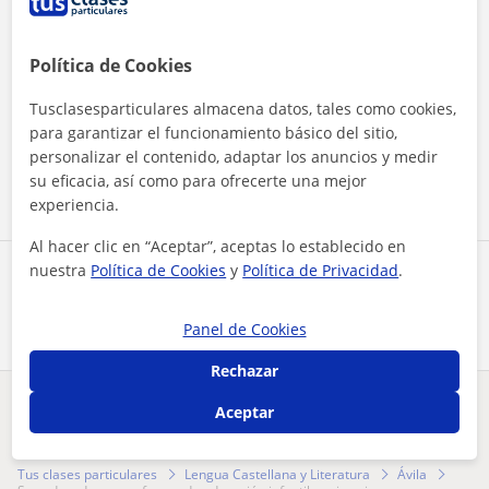
Política de Cookies
Al hacer clic, aceptas nuestro
aviso legal
y de
privacidad
Tusclasesparticulares almacena datos, tales como cookies,
para garantizar el funcionamiento básico del sitio,
personalizar el contenido, adaptar los anuncios y medir
Contactar ahora
su eficacia, así como para ofrecerte una mejor
experiencia.
Al hacer clic en “Aceptar”, aceptas lo establecido en
nuestra
Política de Cookies
y
Política de Privacidad
.
Comparte a este profesor
Panel de Cookies
Rechazar
Aceptar
¿Hay algún error en este perfil?
Cuéntanos
Tus clases particulares
Lengua Castellana y Literatura
Ávila