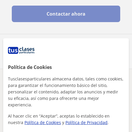
Contactar ahora
Comparte a este profesor
Política de Cookies
Tusclasesparticulares almacena datos, tales como cookies,
¿Hay algún error en este perfil?
Cuéntanos
para garantizar el funcionamiento básico del sitio,
personalizar el contenido, adaptar los anuncios y medir
Tus clases particulares
Administración de empresas
Badajoz
su eficacia, así como para ofrecerte una mejor
Mérida
experiencia.
amplia experiencia en administración de empresas. máster por...
Al hacer clic en “Aceptar”, aceptas lo establecido en
Otros profesores de Administración de
nuestra
Política de Cookies
y
Política de Privacidad
.
empresas en Mérida que pueden