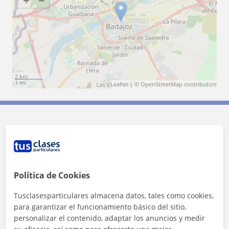
2 km
1 mi
Leaflet
| ©
OpenStreetMap
contributors
Contacta con Daniel
Tarifa
10
€/h
Política de Cookies
1ª clase gratis
Tusclasesparticulares almacena datos, tales como cookies,
para garantizar el funcionamiento básico del sitio,
personalizar el contenido, adaptar los anuncios y medir