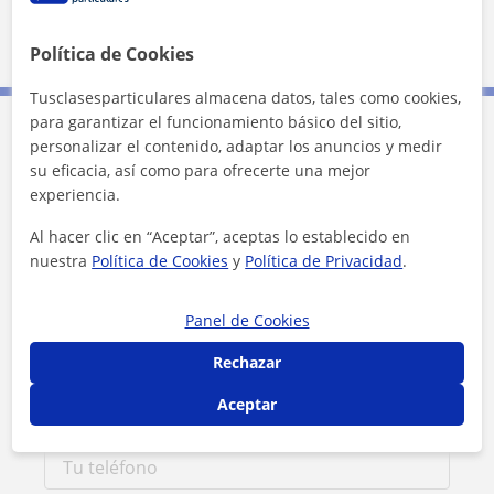
500 m
2000 ft
Política de Cookies
Leaflet
| ©
OpenStreetMap
contributors
Tusclasesparticulares almacena datos, tales como cookies,
para garantizar el funcionamiento básico del sitio,
personalizar el contenido, adaptar los anuncios y medir
Contacta con Monica
su eficacia, así como para ofrecerte una mejor
experiencia.
Tarifa
12
€/h
Al hacer clic en “Aceptar”, aceptas lo establecido en
nuestra
Política de Cookies
y
Política de Privacidad
.
1ª clase gratis
Panel de Cookies
Rechazar
Aceptar