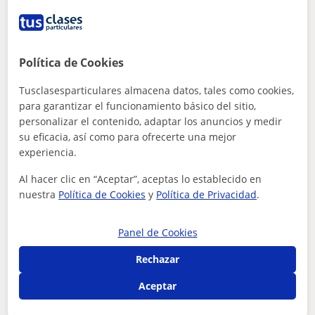
¿Hay algún error en este perfil?
Cuéntanos
Política de Cookies
Tus clases particulares
Lenguaje Musical
Badajoz
Mérida
clases de piano y lenguaje musical
Tusclasesparticulares almacena datos, tales como cookies,
Otros profesores de Lenguaje Musical en
para garantizar el funcionamiento básico del sitio,
personalizar el contenido, adaptar los anuncios y medir
Mérida que pueden interesarte
su eficacia, así como para ofrecerte una mejor
experiencia.
Al hacer clic en “Aceptar”, aceptas lo establecido en
nuestra
Política de Cookies
y
Política de Privacidad
.
Panel de Cookies
Rechazar
Aceptar
Julia