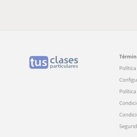
Términ
Polític
Configu
Polític
Condici
Condic
Seguri