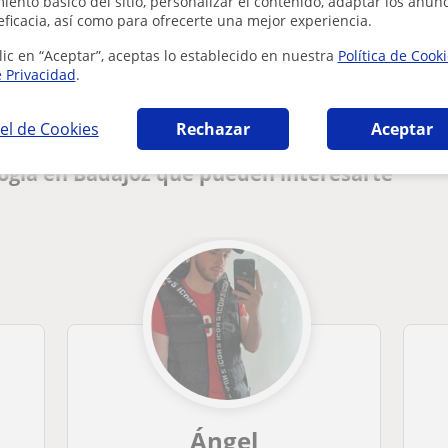
ento básico del sitio, personalizar el contenido, adaptar los anunc
eficacia, así como para ofrecerte una mejor experiencia.
¿Hay algún error en este perfil?
Cuéntanos
lic en “Aceptar”, aceptas lo establecido en nuestra
Política de Cook
e Privacidad
.
el de Cookies
Rechazar
Aceptar
ogía en Badajoz que pueden interesarte
Ángel