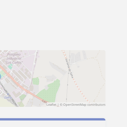
Leaflet
| ©
OpenStreetMap
contributors