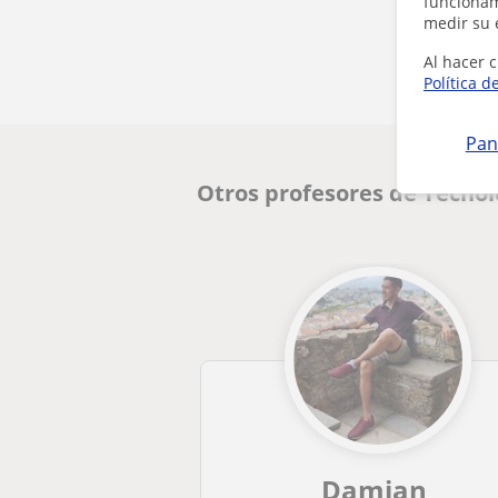
funcionami
medir su 
Al hacer c
Política d
Pan
Otros profesores de Tecnol
Damian