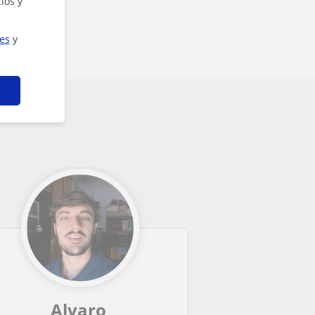
ios y
ies
y
Alvaro