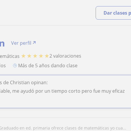
Dar clases 
an
Ver perfil
★
★
★
★
★
2 valoraciones
temáticas
dos
más de 5 años dando clase
 de Christian opinan:
ble, me ayudó por un tiempo corto pero fue muy eficaz
graduado en ed. primaria ofrece clases de matemáticas yo cua...