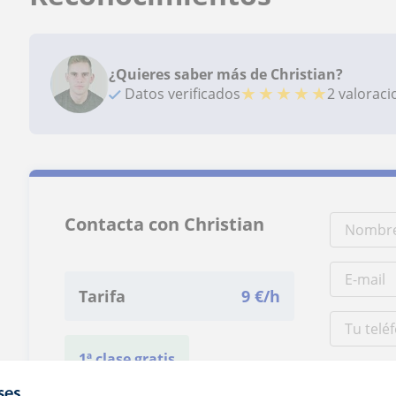
¿Quieres saber más de Christian?
★
★
★
★
★
Datos verificados
2 valorac
Contacta con Christian
Tarifa
9
€/h
1ª clase gratis