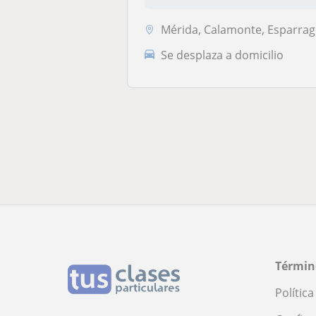
musical.- Má...
Mérida, Calamonte, Esparragalejo, Mirandilla, Alange
Se desplaza a domicilio
Términ
Polític