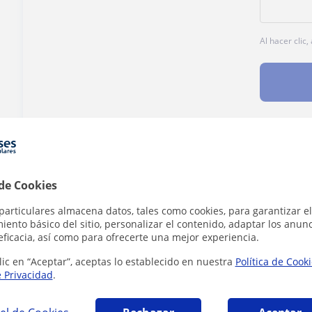
Al hacer clic
¿Hay algún error en este perfil?
Cuéntanos
 de Cookies
particulares almacena datos, tales como cookies, para garantizar el
ento básico del sitio, personalizar el contenido, adaptar los anunc
eficacia, así como para ofrecerte una mejor experiencia.
a en Mérida que pueden interesarte
lic en “Aceptar”, aceptas lo establecido en nuestra
Política de Cook
e Privacidad
.