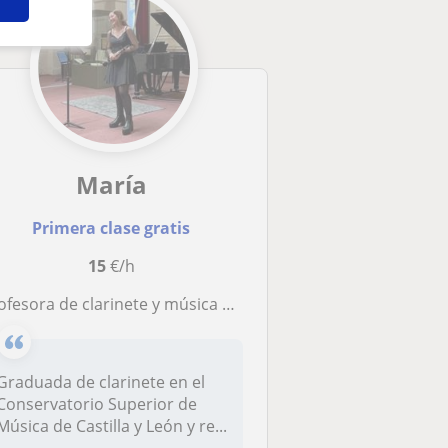
María
Primera clase gratis
15
€/h
ofesora de clarinete y música graduada del superior y del máster
Graduada de clarinete en el
Conservatorio Superior de
Música de Castilla y León y re...