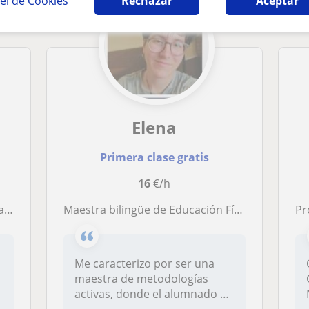
el de Cookies
Rechazar
Aceptar
Elena
Primera clase gratis
16
€/h
ra
Maestra bilingüe de Educación Física y música, con C1 de inglés y título profesional de piano
Pr
Me caracterizo por ser una
maestra de metodologías
activas, donde el alumnado es