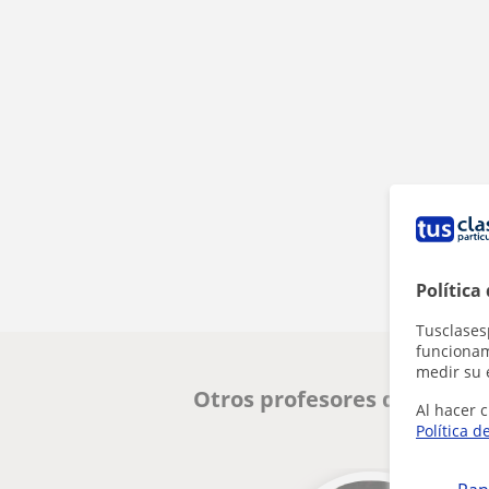
Política
Tusclases
funcionami
medir su 
Otros profesores de Músic
Al hacer c
Política d