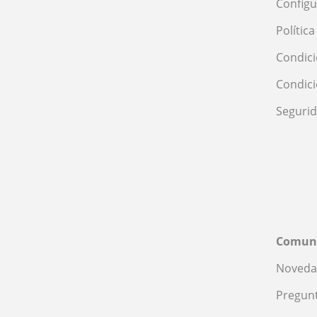
Configu
Polític
Condici
Condic
Seguri
Comun
Noveda
Pregunt