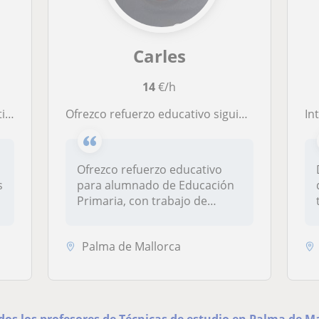
Carles
14
€/h
tos
Ofrezco refuerzo educativo siguiendo la metodología actualizada según el currículo vigente (LOMLOE). Alumnado de primaria.
Integrad
Ofrezco refuerzo educativo
s
para alumnado de Educación
Primaria, con trabajo de
lecto...
Palma de Mallorca
dos los profesores de Técnicas de estudio en Palma de M