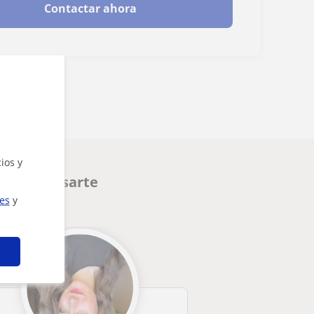
Contactar ahora
ios y
en interesarte
ies
y