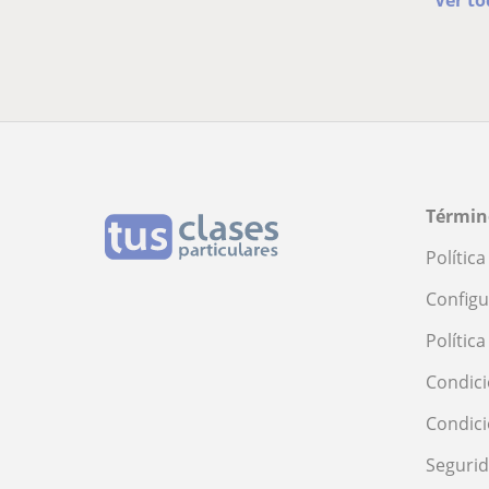
Términ
Polític
Configu
Polític
Condici
Condic
Seguri