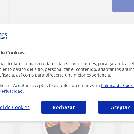
¿Hay algún error en este perfil?
Cuéntanos
 de Cookies
particulares almacena datos, tales como cookies, para garantizar el
ento básico del sitio, personalizar el contenido, adaptar los anunc
eficacia, así como para ofrecerte una mejor experiencia.
as de estudio en Palma de Mallorca que pued
lic en “Aceptar”, aceptas lo establecido en nuestra
Política de Cook
e Privacidad
.
el de Cookies
Rechazar
Aceptar