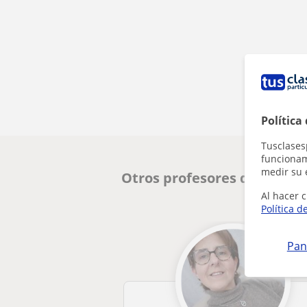
Política
Tusclases
funcionami
medir su 
Otros profesores de Técnic
Al hacer c
Política d
Pan