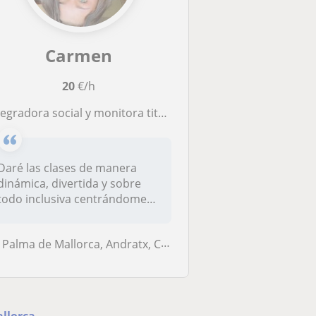
Carmen
20
€/h
ora social y monitora titulada y estudiante Pedagogia y psicología. Experiencia en idiomas, motricidad y especial
Daré las clases de manera
dinámica, divertida y sobre
todo inclusiva centrándome
no...
Palma de Mallorca, Andratx, Calvià
allorca