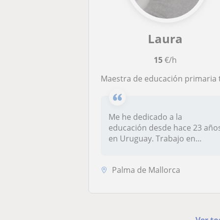
Laura
15
€/h
Maestra de educación primaria titulada en Uruguay. Tengo experiencia con niños y adul
Me he dedicado a la
educación desde hace 23 año
en Uruguay. Trabajo en
equipo, soy...
Palma de Mallorca
Ver to