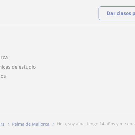
Dar clases 
orca
nicas de estudio
dos
hola, soy aina, tengo 14 años y me enca
ars
Palma de Mallorca