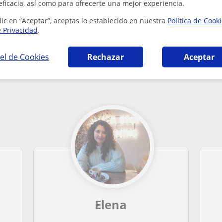
¿Hay algún error en este perfil?
Cuéntanos
eficacia, así como para ofrecerte una mejor experiencia.
lic en “Aceptar”, aceptas lo establecido en nuestra
Política de Cook
e Privacidad
.
el de Cookies
Rechazar
Aceptar
lerato en Inca que pueden interesarte
Elena