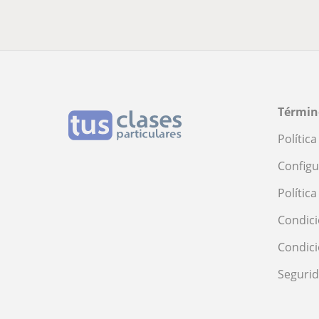
Términ
Polític
Configu
Polític
Condici
Condic
Seguri