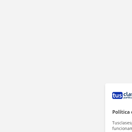
Política
Tusclases
funcionami