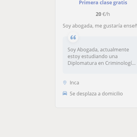
Primera clase gratis
20
€/h
Soy abogada, me gustaría enseñar lengua castellana y literatura, soy didáctica y tengo paciencia a la hora de enseñar. Estoy preparada para enseñar a nuevos alumno
Soy Abogada, actualmente
estoy estudiando una
Diplomatura en Criminología.
Me consid...
Inca
Se desplaza a domicilio