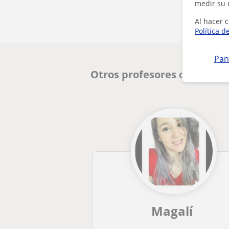
medir su 
Al hacer c
Política d
Pan
Otros profesores de Bachil
Magalí