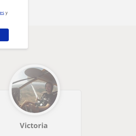
ies
y
Victoria