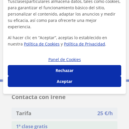
Tusclasesparticulares almacena datos, tales como cookies,
para garantizar el funcionamiento básico del sitio,
personalizar el contenido, adaptar los anuncios y medir
su eficacia, así como para ofrecerte una mejor
experiencia.
¿Quieres saber más de Irene?
Al hacer clic en “Aceptar”, aceptas lo establecido en
Datos verificados
nuestra
Política de Cookies
y
Política de Privacidad
.
★
★
★
★
★
6 valoraciones
Ver perfil
Panel de Cookies
Rechazar
Aceptar
Contacta con Irene
Tarifa
25
€/h
1ª clase gratis