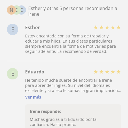
Esther y otras 5 personas recomiendan a
N
E
E
Irene
★
★
★
★
★
Esther
E
Estoy encantada con su forma de trabajar y
educar a mis hijos. En sus clases particulares
siempre encuentra la forma de motivarles para
seguir adelante. La recomiendo de verdad.
★
★
★
★
★
Eduardo
E
He tenido mucha suerte de encontrar a Irene
para aprender inglés. Su nivel del idioma es
excelente y si a eso le sumas la gran implicación
que te da en todo momento, no es algo que se
Ver más
encuentre mucho.
Irene responde:
Muchas gracias a ti Eduardo por la
confianza. Hasta pronto.