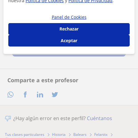
nuestra
Política de Cookies
y
Política de Privacidad
.
Panel de Cookies
Rechazar
Al hacer clic, aceptas nuestro
aviso legal
y de
privacidad
Aceptar
Contactar ahora
Comparte a este profesor
¿Hay algún error en este perfil?
Cuéntanos
Tus clases particulares
Historia
Balears
Felanitx