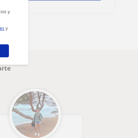
ios y
ies
y
arte