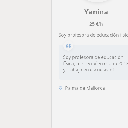
Yanina
25
€/h
Soy profesora de educación física, me apasiona enseñar y disfruto transmitiendo mis conocimientos!Doy clases a todas las edades, desde niñ@s pequeñ@s a adult@s mayores
Soy profesora de educación
física, me recibí en el año 201
y trabajo en escuelas of...
Palma de Mallorca