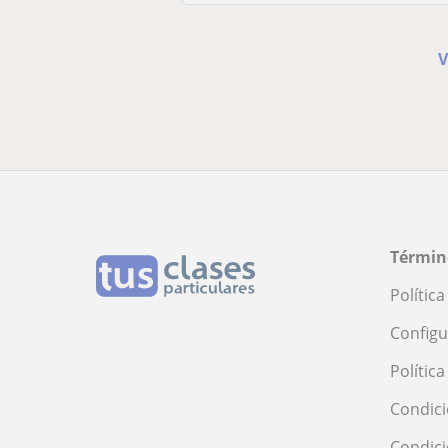
V
Términ
Polític
Configu
Polític
Condici
Condic