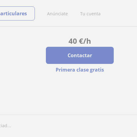
particulares
Anúnciate
Tu cuenta
40
€
/h
Contactar
Primera clase gratis
iad...