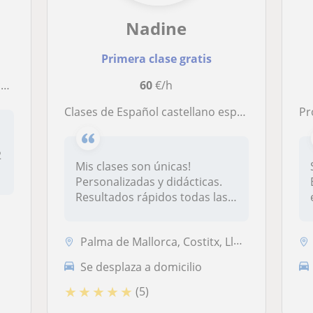
Nadine
Primera clase gratis
!
60
€/h
Clases de Español castellano especial para extranjeros. Didáctica única! Personalizadas o a grupos familiares. A domicilio y online. Práctico y teórico. Oral y escrito. Traducciones
Pro
2
Mis clases son únicas!
Personalizadas y didácticas.
Resultados rápidos todas las
cla...
Palma de Mallorca, Costitx, Lloret de Vistalegre, Montuïri, Sineu
Se desplaza a domicilio
★
★
★
★
★
(5)