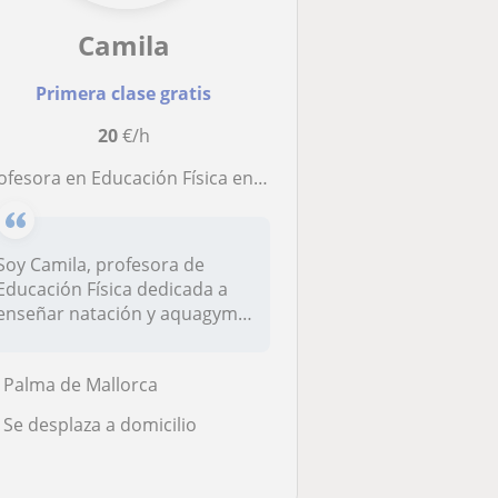
Camila
Primera clase gratis
20
€/h
fesora en Educación Física enseña natación (para adultos y niños) y aquagym a domicilio
Soy Camila, profesora de
Educación Física dedicada a
enseñar natación y aquagym a
do...
Palma de Mallorca
Se desplaza a domicilio