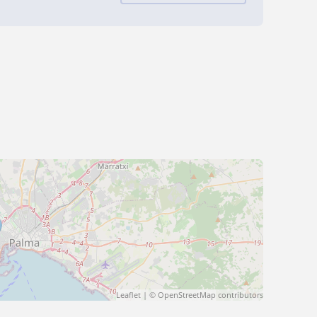
Leaflet
| ©
OpenStreetMap
contributors