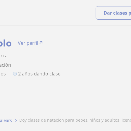
Dar clases 
blo
Ver perfil
orca
ación
dos
2 años dando clase
doy clases de natacion para bebes, niños y adultos licenc
alears