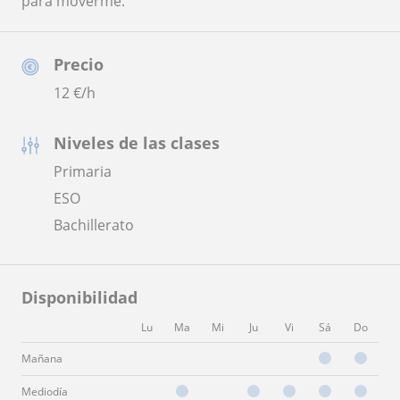
para moverme.
Precio
12
€/h
Niveles de las clases
Primaria
ESO
Bachillerato
Disponibilidad
Lu
Ma
Mi
Ju
Vi
Sá
Do
Mañana
Mediodía