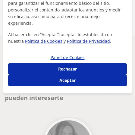
para garantizar el funcionamiento básico del sitio,
personalizar el contenido, adaptar los anuncios y medir
Comparte a este profesor
su eficacia, así como para ofrecerte una mejor
experiencia.
Al hacer clic en “Aceptar”, aceptas lo establecido en
nuestra
Política de Cookies
y
Política de Privacidad
.
¿Hay algún error en este perfil?
Cuéntanos
Panel de Cookies
Tus clases particulares
Oposiciones Educación
Balears
doy clases particulares hasta 6 de primaria
Rechazar
Palma de Mallorca
Aceptar
Otros profesores de Oposiciones
Educación en Palma de Mallorca que
pueden interesarte