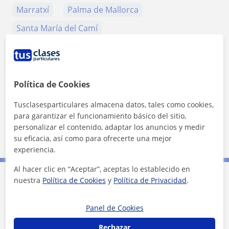
Marratxí
Palma de Mallorca
Santa María del Camí
+
−
Política de Cookies
Tusclasesparticulares almacena datos, tales como cookies,
para garantizar el funcionamiento básico del sitio,
personalizar el contenido, adaptar los anuncios y medir
10 km
su eficacia, así como para ofrecerte una mejor
5 mi
Leaflet
| ©
OpenStreetMap
contributors
experiencia.
Al hacer clic en “Aceptar”, aceptas lo establecido en
nuestra
Política de Cookies
y
Política de Privacidad
.
Contacta con Loli
Panel de Cookies
Tarifa
10
€/h
Rechazar