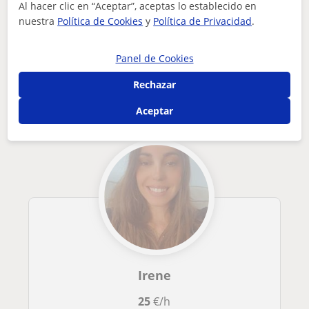
Al hacer clic en “Aceptar”, aceptas lo establecido en
nuestra
Política de Cookies
y
Política de Privacidad
.
Tus clases particulares
A domicilio
Natación
Balears
entrenadora fitness acompañamiento personalizado y entrenam...
Panel de Cookies
Otros profesores de Natación en Palma
Rechazar
de Mallorca que pueden interesarte
Aceptar
Irene
25
€/h