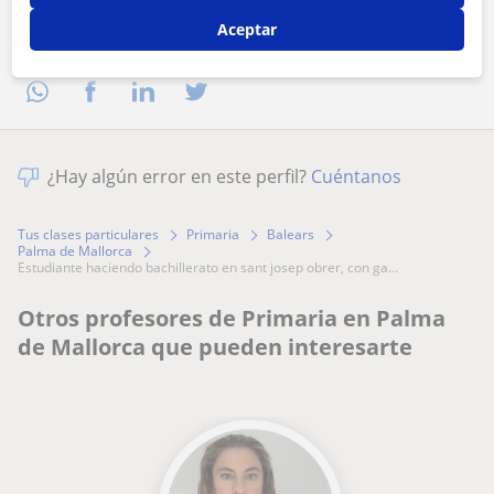
Aceptar
Comparte a este profesor
¿Hay algún error en este perfil?
Cuéntanos
Tus clases particulares
Primaria
Balears
Palma de Mallorca
estudiante haciendo bachillerato en sant josep obrer, con ga...
Otros profesores de Primaria en Palma
de Mallorca que pueden interesarte