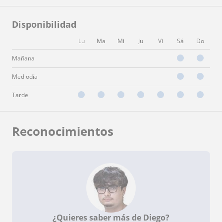
Disponibilidad
Lu
Ma
Mi
Ju
Vi
Sá
Do
Mañana
Mediodía
Tarde
Reconocimientos
¿Quieres saber más de Diego?