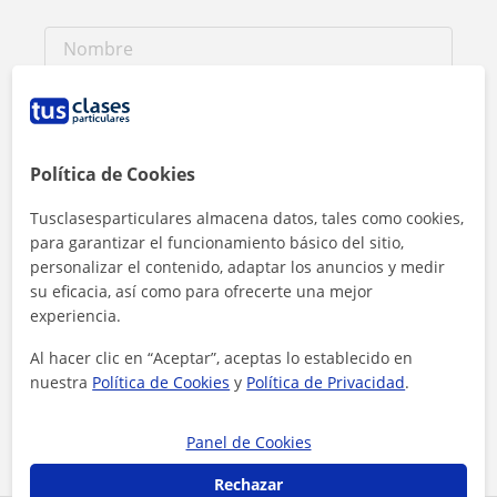
Política de Cookies
Tusclasesparticulares almacena datos, tales como cookies,
para garantizar el funcionamiento básico del sitio,
personalizar el contenido, adaptar los anuncios y medir
su eficacia, así como para ofrecerte una mejor
experiencia.
Al hacer clic, aceptas nuestro
aviso legal
y de
privacidad
Al hacer clic en “Aceptar”, aceptas lo establecido en
nuestra
Política de Cookies
y
Política de Privacidad
.
Contactar ahora
Panel de Cookies
Rechazar