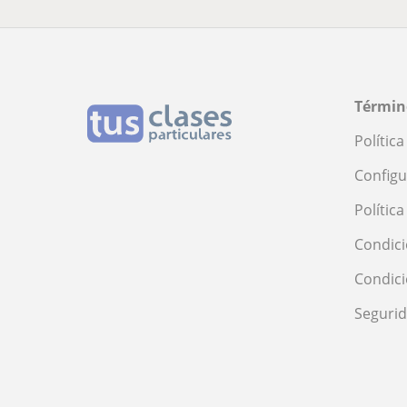
Términ
Polític
Configu
Polític
Condici
Condic
Seguri