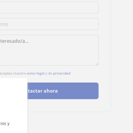
, aceptas nuestro
aviso legal
y de
privacidad
Contactar ahora
ios y