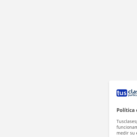
Política
Tusclases
funcionami
medir su 