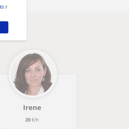
ies
y
Irene
20
€/h