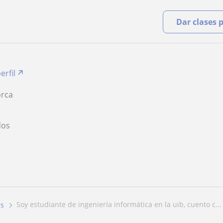
Dar clases 
erfil
orca
O
dos
soy estudiante de ingeniería informática en la uib, cuento c...
rs