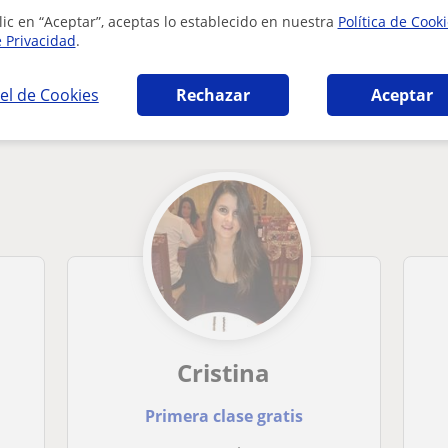
lic en “Aceptar”, aceptas lo establecido en nuestra
Política de Cook
e Privacidad
.
el de Cookies
Rechazar
Aceptar
n Palma de Mallorca que pueden interesarte
Cristina
Primera clase gratis