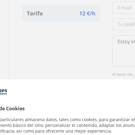
Tarifa
12
€/h
Al hacer clic
 de Cookies
particulares almacena datos, tales como cookies, para garantizar el
¿Hay algún error en este perfil?
Cuéntanos
ento básico del sitio, personalizar el contenido, adaptar los anunc
eficacia, así como para ofrecerte una mejor experiencia.