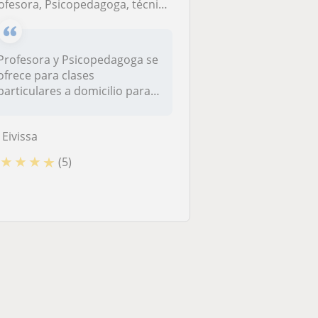
rofesora, Psicopedagoga, técnicas estudio
Profesora y Psicopedagoga se
ofrece para clases
particulares a domicilio para
alumno...
Eivissa
★
★
★
★
(5)