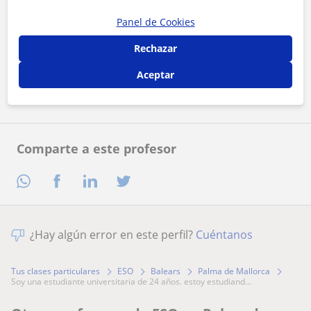
Panel de Cookies
Al hacer clic, aceptas nuestro
aviso legal
y de
privacidad
Rechazar
Contactar ahora
Aceptar
Comparte a este profesor
¿Hay algún error en este perfil?
Cuéntanos
Tus clases particulares
ESO
Balears
Palma de Mallorca
soy una estudiante universitaria de 24 años. estoy estudiand...