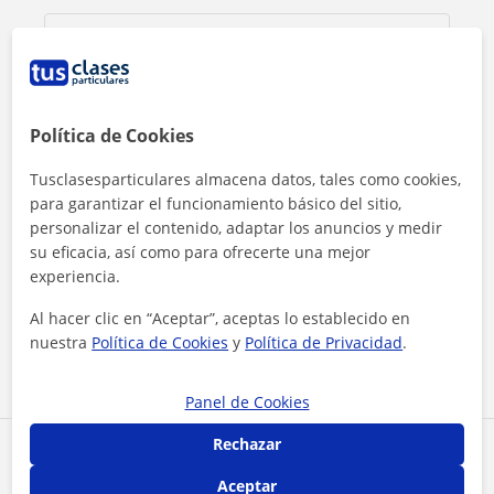
Política de Cookies
Tusclasesparticulares almacena datos, tales como cookies,
para garantizar el funcionamiento básico del sitio,
personalizar el contenido, adaptar los anuncios y medir
su eficacia, así como para ofrecerte una mejor
experiencia.
Al hacer clic, aceptas nuestro
aviso legal
y de
privacidad
Al hacer clic en “Aceptar”, aceptas lo establecido en
Contactar ahora
nuestra
Política de Cookies
y
Política de Privacidad
.
Panel de Cookies
Rechazar
Comparte a este profesor
Aceptar